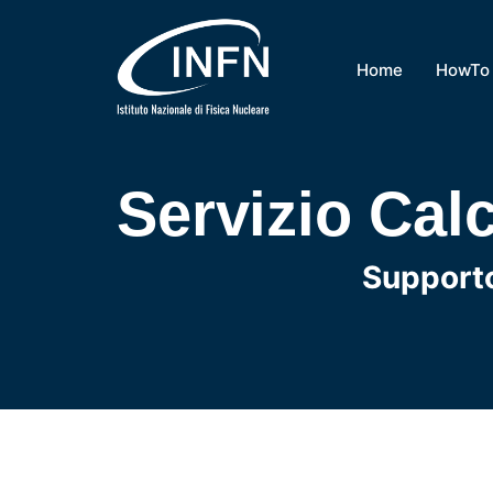
Home
HowTo
Servizio Cal
Supporto