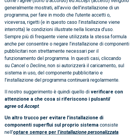
come
I agree
(
sono d’accordo
) ed
Accept
(
accetto
) vengono
generalmente mostrati, all’avvio dell’installazione di un
programma, per fare in modo che l’utente accetti o,
viceversa, rigetti (e in questo caso l’installazione viene
interrotta) le condizioni illustrate nella licenza d’uso.
Sempre più di frequente viene utilizzata la stessa formula
anche per consentire o negare l’installazione di componenti
pubblicitari non strettamente necessari per il
funzionamento del programma. In questi casi, cliccando
su
Cancel
o
Decline
, non si autorizzerà il caricamento, sul
sistema in uso, del componente pubblicitario e
l’installazione del programma continuerà regolarmente.
Il nostro suggerimento è quindi quello di
verificare con
attenzione a che cosa si riferiscono i pulsanti
I
agree
od
Accept
.
Un altro trucco per evitare l’installazione di
componenti superflui sul proprio sistema
consiste
nell’
optare sempre per l’
installazione personalizzata
.