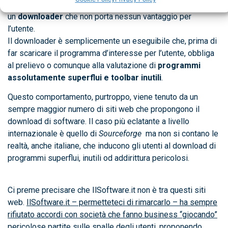
shareware e software liberi ma presentando
un
downloader
che non porta nessun vantaggio per
l’utente.
Il downloader è semplicemente un eseguibile che, prima di
far scaricare il programma d’interesse per l’utente, obbliga
al prelievo o comunque alla valutazione di
programmi
assolutamente superflui e toolbar inutili
.
Questo comportamento, purtroppo, viene tenuto da un
sempre maggior numero di siti web che propongono il
download di software. Il caso più eclatante a livello
internazionale è quello di
Sourceforge
ma non si contano le
realtà, anche italiane, che inducono gli utenti al download di
programmi superflui, inutili od addirittura pericolosi.
Ci preme precisare che IlSoftware.it non è tra questi siti
web.
IlSoftware.it – permetteteci di rimarcarlo – ha sempre
rifiutato accordi con società che fanno business “giocando”
pericolose partite sulle spalle degli utenti, proponendo