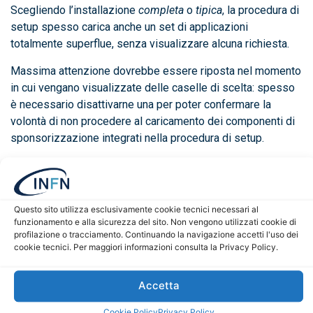
Scegliendo l’installazione
completa
o
tipica
, la procedura di
setup spesso carica anche un set di applicazioni
totalmente superflue, senza visualizzare alcuna richiesta.
Massima attenzione dovrebbe essere riposta nel momento
in cui vengano visualizzate delle caselle di scelta: spesso
è necessario disattivarne una per poter confermare la
volontà di non procedere al caricamento dei componenti di
sponsorizzazione integrati nella procedura di setup.
Talvolta, il caricamento di componenti pubblicitari superflui
può avvenire anche a fine installazione mediante
l’esposizione di apposite finestre di dialogo.
Questo sito utilizza esclusivamente cookie tecnici necessari al
funzionamento e alla sicurezza del sito. Non vengono utilizzati cookie di
Attenzione ai downloader!
profilazione o tracciamento. Continuando la navigazione accetti l'uso dei
cookie tecnici. Per maggiori informazioni consulta la Privacy Policy.
Alcuni siti Internet che offrono il download di software,
purtroppo, hanno da tempo deciso di monetizzare
ulteriormente la propria attività non proponendo più i file
Accetta
d’installazione originali dei vari programmi freeware,
Cookie Policy
Privacy Policy